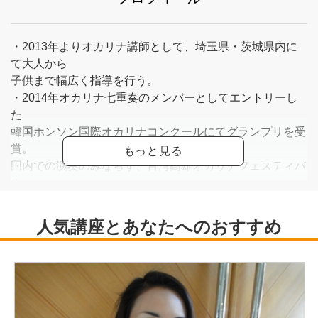
・2013年よりオカリナ講師として、埼玉県・茨城県内に
て大人から
子供まで幅広く指導を行う。
・2014年オカリナ七重奏のメンバーとしてエントリーし
た
韓国ホンソン国際オカリナコンクールにてグランプリを受
賞。
国内での演奏のみならず、台湾高雄オカリナフェスティバ
ル、
韓国コンサートツアーなどにも出演。
・2019年よりオカリナユニット「AMix(アミクス)」を結成
し、
定期的に開催しているコンサートのほか、様々なステージ
での
依頼演奏にも出演。活動の場を広げている。
・2024年1月放映の日本テレビ「世界の果てまでイッテ