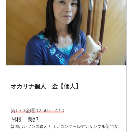
Q!」
女芸人一芸合宿㏌宮崎へ同行し、オカリナ指導行う。
・メゾンカルチャー久喜、カルチャー古河講師。久喜市菖
蒲文化会館にて
子ども向けのワークショップの開催や、ロビーコンサート
や
「久喜ゆかりの演奏家コンサート」などに出演。