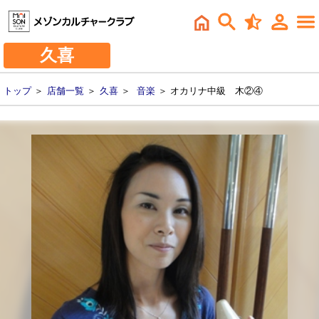
久喜
トップ
＞
店舗一覧
＞
久喜
＞
音楽
＞ オカリナ中級 木②④