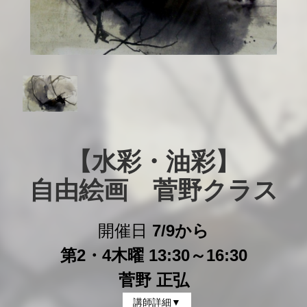
【水彩・油彩】

自由絵画　菅野クラス
開催日
7/9から
第2・4木曜 13:30～16:30
菅野 正弘
講師詳細▼