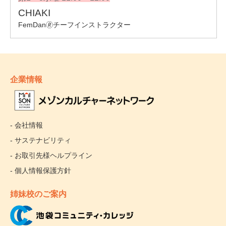
企業情報
- 会社情報
- サステナビリティ
- お取引先様ヘルプライン
- 個人情報保護方針
姉妹校のご案内