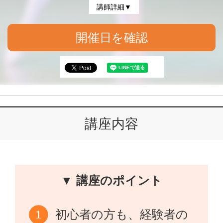
講師詳細▼
開催日を確認
講座内容
▼ 講座のポイント
初心者の方も、経験者の