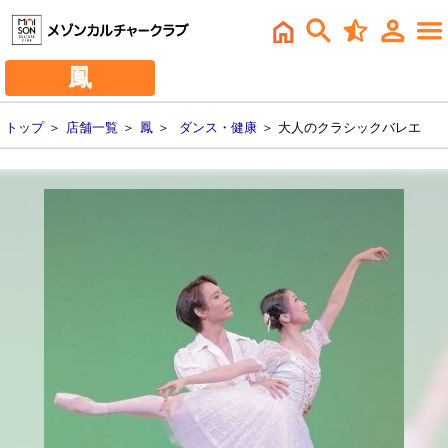
鳳
トップ
＞
店舗一覧
＞
鳳
＞
ダンス・健康
＞ 大人のクラシックバレエ