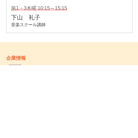
企業情報
- 会社情報
- サステナビリティ
- お取引先様ヘルプライン
- 個人情報保護方針
姉妹校のご案内