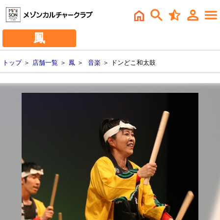
鳳
トップ
＞
店舗一覧
＞
鳳
＞
音楽
＞ ドンどこ和太鼓