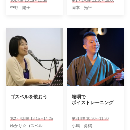
第4水曜 10:15～11:30
第1・3水曜 13:30～15:00
中野 陽子
岡本 光平
ゴスペルを歌おう
端唄で

ボイストレーニング
第2・4水曜 13:15～14:25
第3月曜 10:30～11:30
ゆかり☆ゴスペル
小嶋 勇鶴