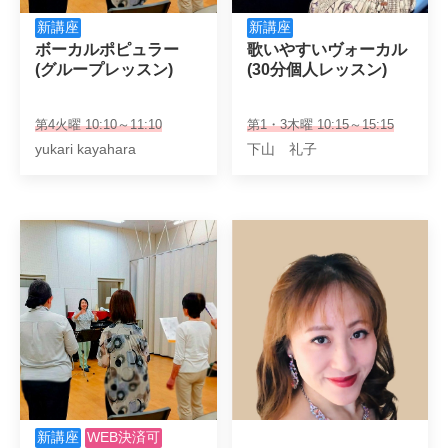
新講座
新講座
ボーカルポピュラー

歌いやすいヴォーカル

(グループレッスン)
(30分個人レッスン)
第4火曜 10:10～11:10
第1・3木曜 10:15～15:15
yukari kayahara
下山 礼子
新講座
WEB決済可