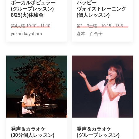
ボーカルポピュラー

ハッピー

(グループレッスン)

ヴォイストレーニング

8/25(火)体験会
(個人レッスン)
第4火曜 10:10～11:10
第1・3土曜 10:15～13:50（30分or40分個人レッスン）
yukari kayahara
森本 百合子
発声＆カラオケ

発声＆カラオケ

(30分個人レッスン)
(グループレッスン)