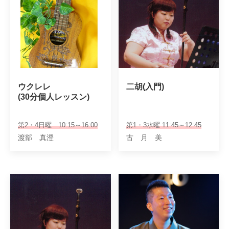
ウクレレ

二胡(入門)
(30分個人レッスン)
第2・4日曜 10:15～16:00
第1・3水曜 11:45～12:45
渡部 真澄
古 月 美