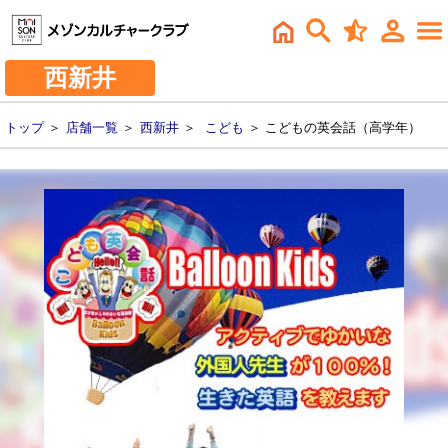
西新井
トップ
＞
店舗一覧
＞
西新井
＞
こども
＞ こどもの英会話（高学年）