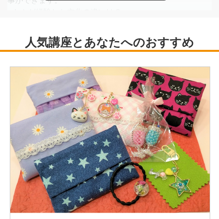
事ができます。
●トムが経験した文化の違いは？
日本では靴を脱いで家に入る事を知りませんでした。初め
て日本の友人の家に遊びに行った時も、もちろん靴のまま
家に入りました。しばらくして気づいた友人が靴を指さし
て慌てたように叫び出したので、「どうしたんだろう。何
か靴に付いているのかな？」と思って靴を見てみました
が、何も付いていません。すると友人はトムを玄関まで引
きずり戻して靴を脱ぐように言いました。この時初めて家
の玄関で靴を脱ぐ習慣を知りました。
●トムは日本のどういうところに関心がある？
日本の封建制度について興味を持ち、その時代の本も書き
ました。歴史を探っていくと、いろいろな事が見えて夢中
になります。
●トムの好きな日本食と嫌いな日本食は？
好きな日本食はかつ丼です。ちょっと食べ過ぎかなあと思
うけど、美味しいからつい食べちゃいます。嫌いな日本食
は納豆です。知らずに食べてしまった事があって、ひどい
臭いとねばねばにびっくりしました。もう二度と食べたく