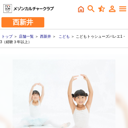
西新井
トップ
＞
店舗一覧
＞
西新井
＞
こども
＞ こどもトゥシューズバレエ1・
3（経験３年以上）