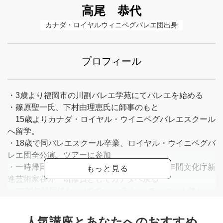
高尾 恭代
カナダ・ロイヤルウィニペグバレエ団出身
プロフィール
・3歳より福岡市の川副バレエ学苑にてバレエを始める
・篠原聖一氏、下村由理恵氏に師事のもと
15歳よりカナダ・ロイヤル・ウイニペグバレエスクール
へ留学。
・18歳で同バレエスクール卒業、ロイヤル・ウイニペグバ
レエ団全公演、ツアーに参加
・一時帰国、東京で約5年舞台活動した後、2年間文化庁新
進芸術家在外 研修員としてカナダへ戻る
・2007年帰国後Angel R Dance Palace チャコット勝ど
き、たまプラーザ にて講師、ダンサーとして舞台活動、
創作活動にも取り組んでいる