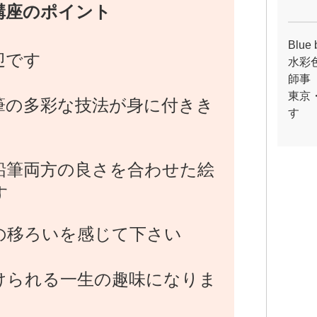
講座のポイント
Blu
迎です
水彩
師事
東京
筆の多彩な技法が身に付きき
す
鉛筆両方の良さを合わせた絵
す
の移ろいを感じて下さい
けられる一生の趣味になりま