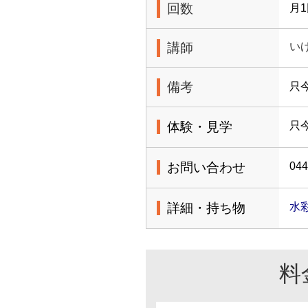
回数
月
講師
い
備考
只
体験・見学
只
お問い合わせ
044
詳細・持ち物
水
料