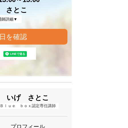
 さとこ
講師詳細▼
日を確認
いげ さとこ
Ｂｌｕｅ　ｂｏｘ認定専任講師
プロフィール