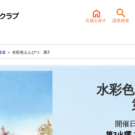
店舗を探す
講座検索
書道
＞ 水彩色えんぴつ 第3
水彩色
開催
第3火曜 1