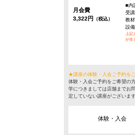
■内
月会費
受講
3,322円
（税込）
教材
設備
上記
が生
★講座の体験・入会ご予約を
体験・入会ご予約をご希望の
学につきましては店舗までお
定していない講座がございま
体験・入会