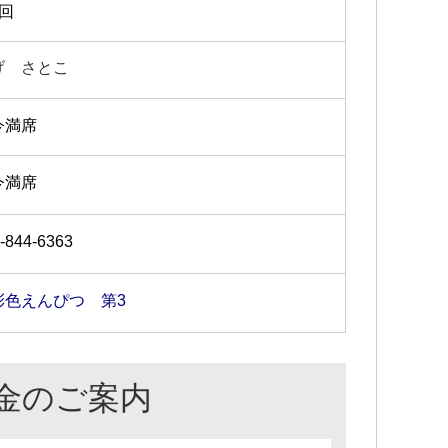
1回
げ さとこ
今満席
今満席
-844-6363
彩色えんぴつ 第3
金のご案内