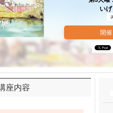
いげ
開催
講座内容