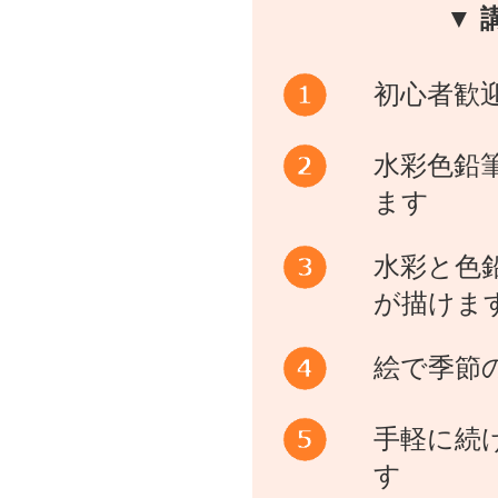
▼ 
初心者歓
水彩色鉛
ます
水彩と色
が描けま
絵で季節
手軽に続
す