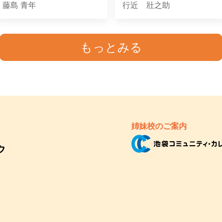
藤島 青年
行近 壯之助
もっとみる
姉妹校のご案内