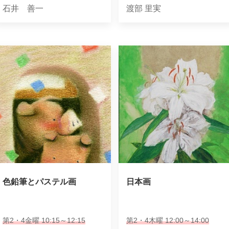
石井 善一
渡部 里実
色鉛筆とパステル画
日本画
第2・4金曜 10:15～12:15
第2・4木曜 12:00～14:00