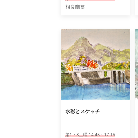
相良幽篁
水彩とスケッチ
第1・3土曜 14:45～17:15