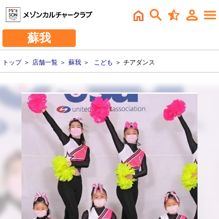
蘇我
トップ
＞
店舗一覧
＞
蘇我
＞
こども
＞ チアダンス