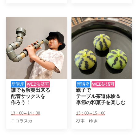
新講座
WEB決済可
新講座
WEB決済可
誰でも演奏出来る

親子で

配管サックスを

テーブル茶道体験＆

作ろう！
季節の和菓子を楽しむ
13：00～14：00
13：00～15：00
ニコラスカ
杉本 ゆき