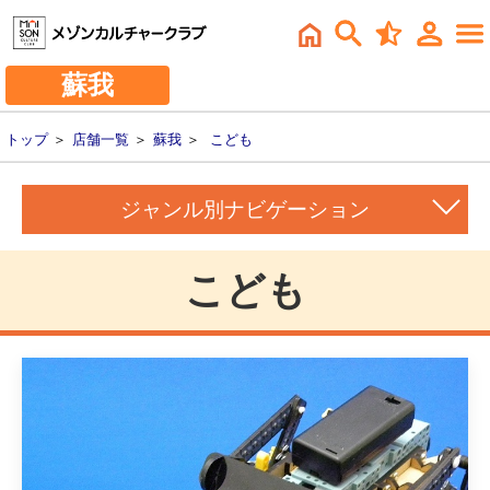
蘇我
トップ
＞
店舗一覧
＞
蘇我
＞
こども
ジャンル別ナビゲーション
こども