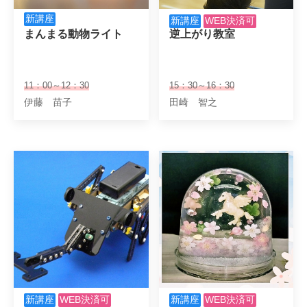
新講座
新講座
WEB決済可
まんまる動物ライト
逆上がり教室
11：00～12：30
15：30～16：30
伊藤 苗子
田崎 智之
新講座
WEB決済可
新講座
WEB決済可