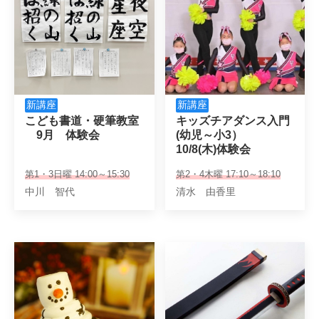
新講座
新講座
こども書道・硬筆教室

キッズチアダンス入門

　9月　体験会
(幼児～小3）　

10/8(木)体験会　
第1・3日曜 14:00～15:30
第2・4木曜 17:10～18:10
中川 智代
清水 由香里