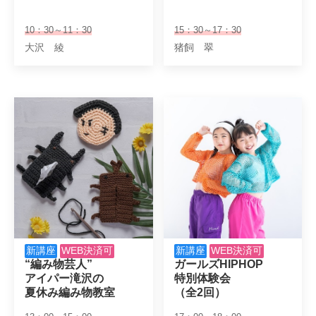
10：30～11：30
15：30～17：30
大沢 綾
猪飼 翠
新講座
WEB決済可
新講座
WEB決済可
“編み物芸人”

ガールズHIPHOP

アイパー滝沢の

特別体験会

夏休み編み物教室
（全2回）