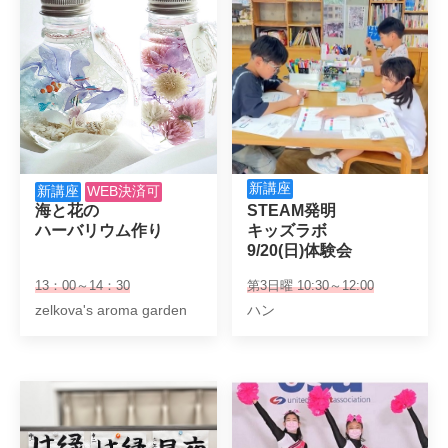
新講座
新講座
WEB決済可
海と花の

STEAM発明

ハーバリウム作り
キッズラボ

9/20(日)体験会
13：00～14：30
第3日曜 10:30～12:00
zelkova's aroma garden
ハン