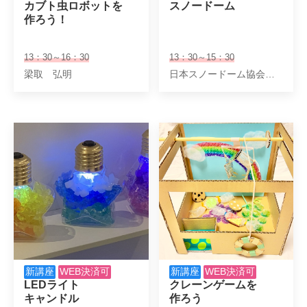
カブト虫ロボットを

スノードーム
作ろう！
13：30～16：30
13：30～15：30
梁取 弘明
日本スノードーム協会認定インストラクター
新講座
WEB決済可
新講座
WEB決済可
LEDライト

クレーンゲームを

キャンドル
作ろう