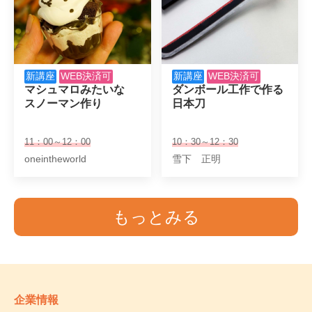
新講座
WEB決済可
新講座
WEB決済可
マシュマロみたいな

ダンボール工作で作る

スノーマン作り
日本刀
11：00～12：00
10：30～12：30
oneintheworld
雪下 正明
もっとみる
企業情報