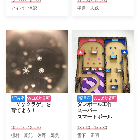
13：00～15：00
17：00～18：00
アイパー滝沢
望月 志保
新講座
WEB決済可
新講座
WEB決済可
「Ｍｙクラゲ」を

ダンボール工作

育てよう！
スーパー

スマートボール
10：20～12：20
13：30～15：30
橿村 豪紀 佐野 郷美
雪下 正明