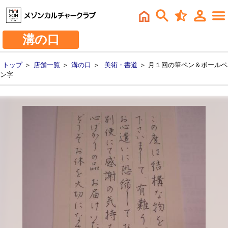
溝の口
トップ
＞
店舗一覧
＞
溝の口
＞
美術・書道
＞ 月１回の筆ペン＆ボールペ
ン字