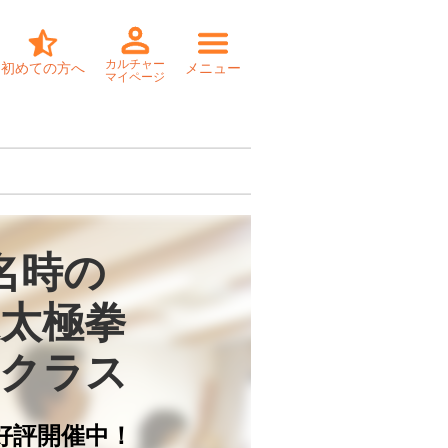
カルチャー
初めての方へ
メニュー
マイページ
名時の

太極拳

クラス
好評開催中！