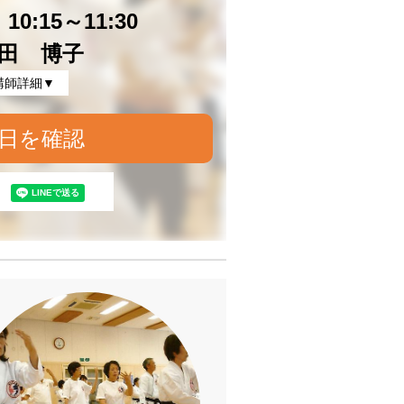
0:15～11:30
田 博子
講師詳細▼
日を確認