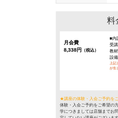
料
■内
月会費
受講
8,338円
（税込）
教材
設備
上記
が生
★講座の体験・入会ご予約を
体験・入会ご予約をご希望の
学につきましては店舗までお
定していない講座がございま