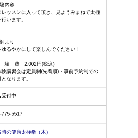
体験内容
常レッスンに入って頂き、見ようみまねで太極
を行います。
講師より
をゆるやかにして楽しんでください！
 験 費 2,002円(税込)
体験講習会は定員制(先着順)・事前予約制での
付となります。
込受付中
-775-5517
名時の健康太極拳（木）