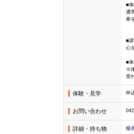
■
通
拳
■
心
■体
※
受
体験・見学
申
お問い合わせ
042
詳細・持ち物
楊