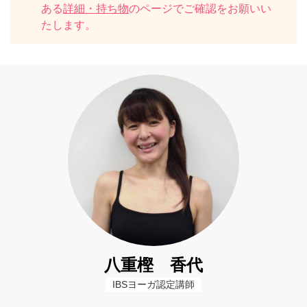
ある
詳細・持ち物
のページでご確認をお願いい
たします。
八重樫 香代
IBSヨーガ認定講師