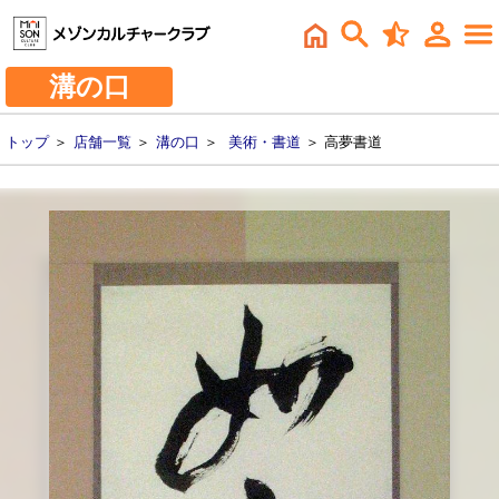
溝の口
トップ
＞
店舗一覧
＞
溝の口
＞
美術・書道
＞ 高夢書道