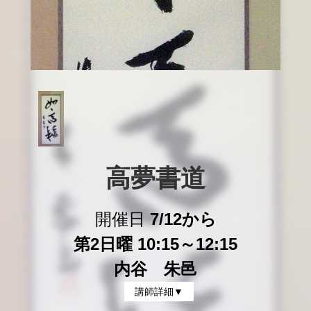
高夢書道
開催日
7/12から
第2日曜 10:15～12:15
内谷 朱邑
講師詳細▼