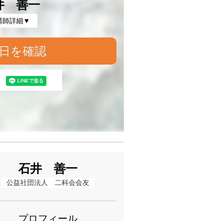
井 善一
講師詳細▼
日を確認
石井 善一
公益社団法人　二科会会友
プロフィール