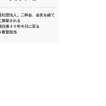
益社団法人」二科会、会友を経て
に推挙される
就任後４０年今日に至る
４教室担当