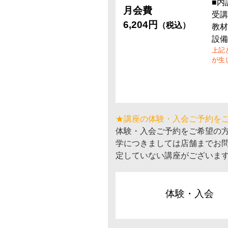
■内
月会費
受講
6,204円
（税込）
教材
設備
上記
が生
★講座の体験・入会ご予約を
体験・入会ご予約をご希望の
学につきましては店舗までお
定していない講座がございま
体験・入会