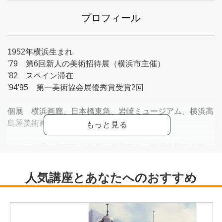
プロフィール
1952年横浜生まれ
'79 第6回新人の美術招待展（横浜市主催）
'82 スペイン滞在
'94'95 第一美術協会展優秀賞受賞2回
個展 横浜画廊、日本橋東急、岩崎ミュージアム、横浜高
島屋美術画廊他多数
グループ展 文芸春秋画廊、画廊春秋、兜屋画廊他多数
元第一美術協会会員 現在無所属