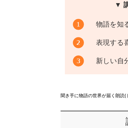
▼ 
物語を知
表現する
新しい自
聞き手に物語の世界が届く朗読(