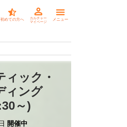
カルチャー
初めての方へ
メニュー
マイページ
ティック・

ディング

:30～)
日
開催中