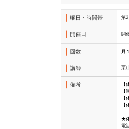
曜日・時間帯
第3
開催日
開
回数
月
講師
栗
備考
【
【時
【体
【
★
電話