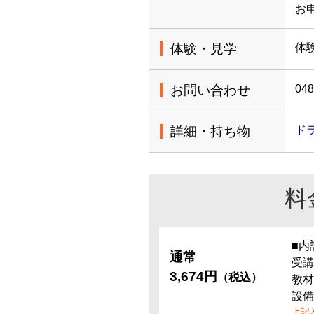
お
体験・見学
体
お問い合わせ
048
詳細・持ち物
ド
料
■内
通常
受講
3,674円
（税込）
教材
設備
上記