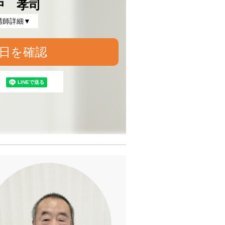
中 孝司
講師詳細▼
日を確認