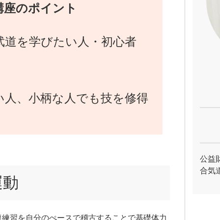
講座のポイント
武道を学びたい人・初心者
い人、小柄な人でも技を修得
。
公益
合気
運動
復練習を自分のぺースで稽古することで基礎体力