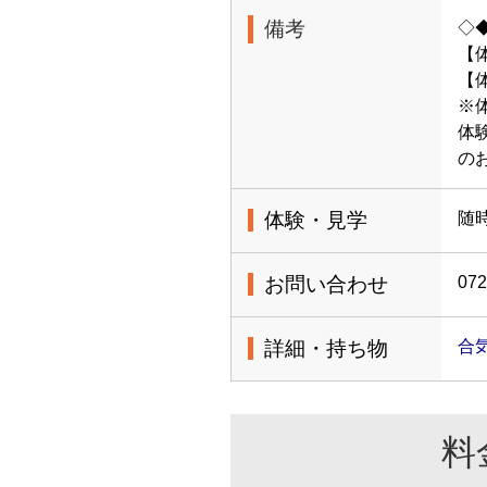
備考
◇
【
【体
※
体
の
体験・見学
随
お問い合わせ
072
詳細・持ち物
合
料