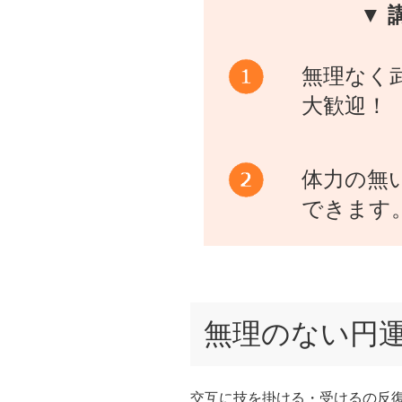
▼ 
無理なく
大歓迎！
体力の無
できます
無理のない円
交互に技を掛ける・受けるの反