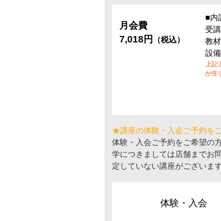
■内
月会費
受講
7,018円
（税込）
教材
設備
上記
が生
★講座の体験・入会ご予約を
体験・入会ご予約をご希望の
学につきましては店舗までお
定していない講座がございま
体験・入会