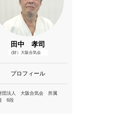
田中 孝司
(財）大阪合気会　
プロフィール
財団法人 大阪合気会 所属
道 6段