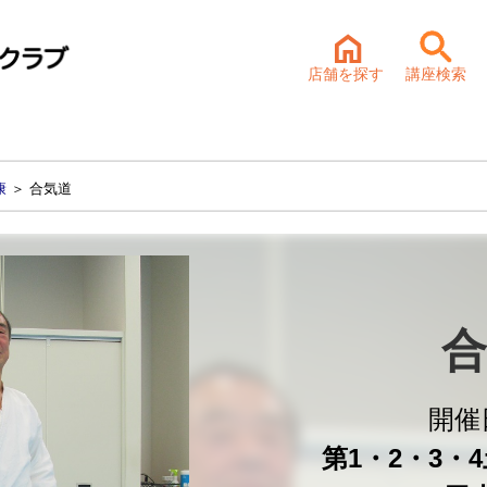
店舗を探す
講座検索
康
＞ 合気道
合
開催
第1・2・3・4土