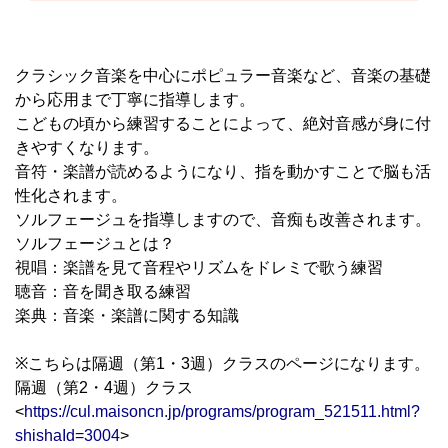
クラシック音楽を中心にポピュラー音楽など、音楽の基礎
から応用まで丁寧に指導します。
こどもの頃から練習することによって、絶対音感が身に付
きやすくなります。
音符・楽譜が読めるようになり、指を動かすことで脳も活
性化されます。
ソルフェージュを指導しますので、音痴も改善されます。
ソルフェージュとは？
視唱：楽譜を見て音程やリズムをドレミで歌う練習
聴音：音を聞き取る練習
楽典：音楽・楽譜に関する知識
※こちらは隔週（第1・3週）クラスのページになります。
隔週（第2・4週）クラス
<
https://cul.maisoncn.jp/programs/program_521511.html?
shishaId=3004
>