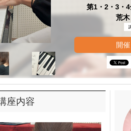
第1・2・3・4金
荒木
開催
講座内容