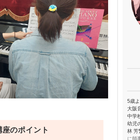
5歳
大阪
中学
幼児
講座のポイント
林 
に師