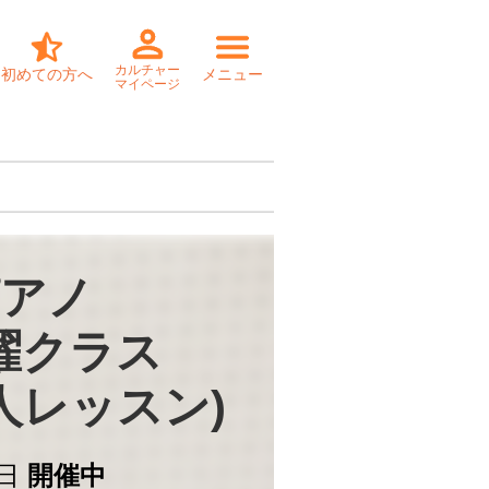
カルチャー
初めての方へ
メニュー
マイページ
アノ

曜クラス

個人レッスン)
日
開催中