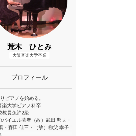
荒木 ひとみ
大阪音楽大学卒業
プロフィール
よりピアノを始める。
音楽大学ピアノ科卒
校教員免許2級
のバイエル著者（故）武田 邦夫・
芳繁・森田 佳三・（故）柳父 幸子
事