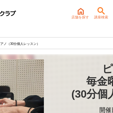
店舗を探す
講座検索
ピアノ（30分個人レッスン）
ピ
毎金
(30分
開催