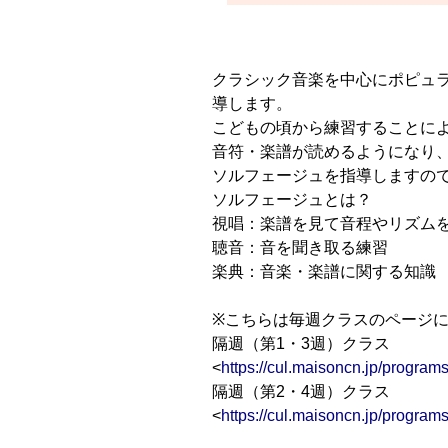
クラシック音楽を中心にポピュ
導します。
こどもの頃から練習することに
音符・楽譜が読めるようになり
ソルフェージュを指導しますの
ソルフェージュとは？
視唱：楽譜を見て音程やリズム
聴音：音を聞き取る練習
楽典：音楽・楽譜に関する知識
※こちらは毎週クラスのページ
隔週（第1・3週）クラス
<
https://cul.maisoncn.jp/progr
隔週（第2・4週）クラス
<
https://cul.maisoncn.jp/progr