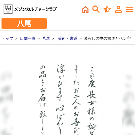
八尾
トップ
＞
店舗一覧
＞
八尾
＞
美術・書道
＞ 暮らしの中の書道とペン字