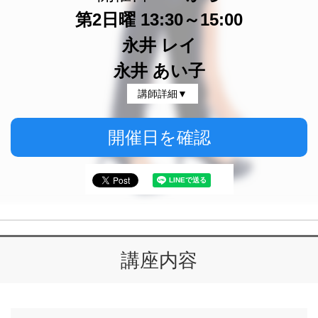
第2日曜 13:30～15:00
永井 レイ
永井 あい子
講師詳細▼
開催日を確認
講座内容