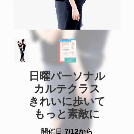
日曜パーソナル

カルテクラス

きれいに歩いて

もっと素敵に
開催日
7/12から