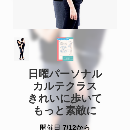
日曜パーソナル

カルテクラス

きれいに歩いて

もっと素敵に
開催日
7/12から