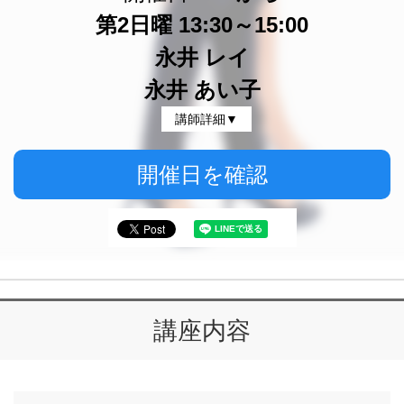
第2日曜 13:30～15:00
永井 レイ
永井 あい子
講師詳細▼
開催日を確認
講座内容