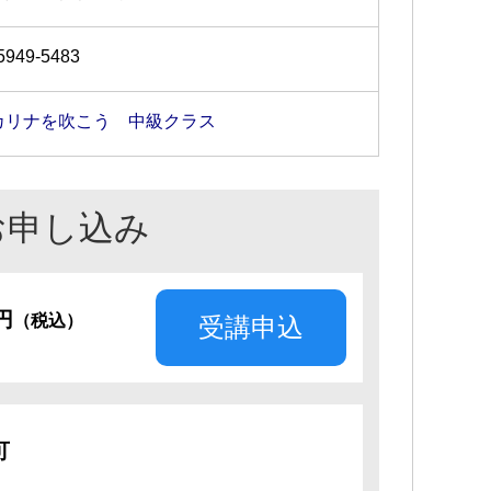
5949-5483
カリナを吹こう 中級クラス
お申し込み
0円
（税込）
受講申込
可