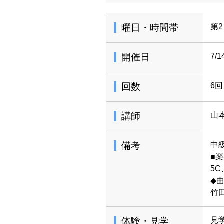
曜日・時間帯
第2
開催日
7/
回数
6回
講師
山
備考
中
■楽
5C
◆
竹
体験・見学
見