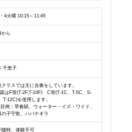
・4火曜 10:15～11:45
14から
本 千恵子
級クラスでは主に合奏をしています。
器はF管(T-2F,T-10F) C管(T-1C、T-5C、S-
、T-12C)を使用します。
曲目例：早春賦、ウォーター・イズ・ワイド、
田の子守歌、ハバナギラ
学随時、体験不可