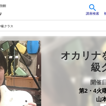
 別館
講座検索
中級クラス
オカリナ
級
開催
第2・4火曜 
山本