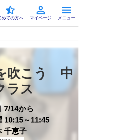
初めての方へ
マイページ
メニュー
を吹こう　中
クラス
日
7/14から
10:15～11:45
 千恵子