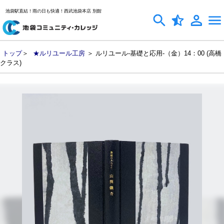
池袋駅直結！雨の日も快適！西武池袋本店 別館
トップ
＞
★ルリユール工房
＞ ルリユール-基礎と応用-（金）14：00 (高橋
クラス)