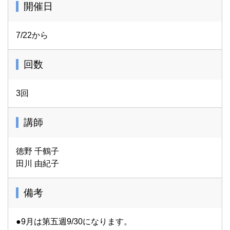
開催日
7/22から
回数
3回
講師
徳野 千鶴子
田川 由紀子
備考
●9月は第五週9/30になります。