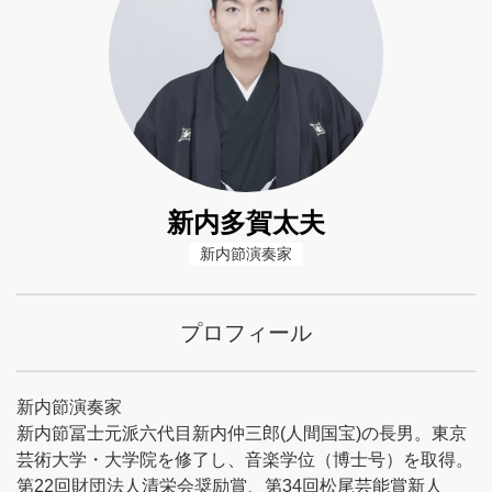
新内多賀太夫
新内節演奏家
プロフィール
新内節演奏家
新内節冨士元派六代目新内仲三郎(人間国宝)の長男。東京
芸術大学・大学院を修了し、音楽学位（博士号）を取得。
第22回財団法人清栄会奨励賞、第34回松尾芸能賞新人