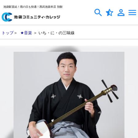
池袋駅直結！雨の日も快適！西武池袋本店 別館
トップ
＞
★音楽
＞ いち・に・の三味線