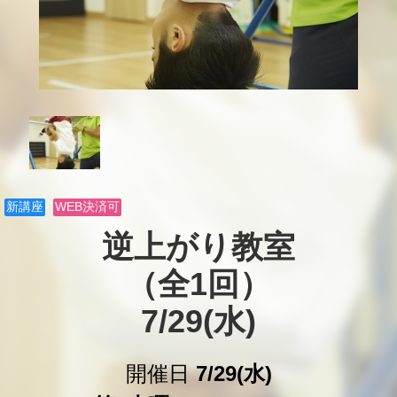
新講座
WEB決済可
逆上がり教室

（全1回）

7/29(水)
開催日
7/29(水)