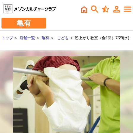
亀有
トップ
＞
店舗一覧
＞
亀有
＞
こども
＞ 逆上がり教室（全1回）7/29(水)