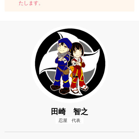
たします。
田崎 智之
忍屋　代表