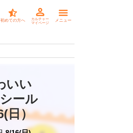
カルチャー
初めての方へ
メニュー
マイページ
わいい

シール

16(日）
日
8/16(日)