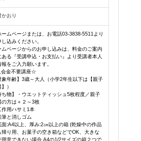
村かおり
ームページまたは、お電話03-3838-5511より
申し込みください。
ームページからのお申し込みは、料金のご案内
にある『受講申込・お支払い』より受講者本人
情報をご入力願います。
入会金不要講座☆
対象年齢】3歳～大人（小学2年生以下は【親子
講】）
持ち物】・ウエットティッシュ5枚程度／親子
講の方は＋２～3枚
工作用ハサミ1本
鉛筆と消しゴム
底面:A4以上、厚み:2㎝以上の箱 (乾燥中の作品
ち帰り用、お菓子の空き箱などでOK、大きな
が用意できない場合 A4の1/2サイズの箱２つで