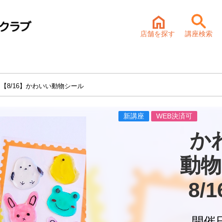
店舗を探す
講座検索
 【8/16】かわいい動物シール
新講座
WEB決済可
か
動物
8/
開催