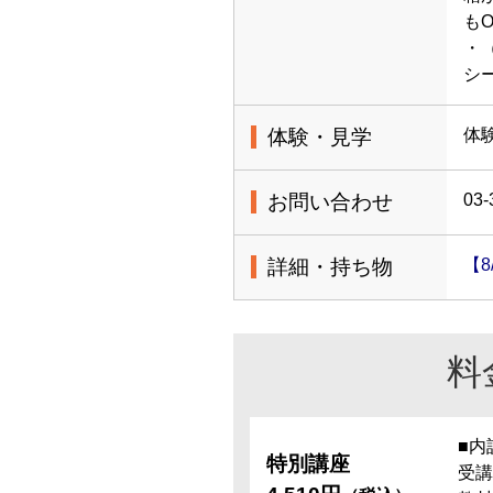
も
・
シ
体験・見学
体
お問い合わせ
03-
詳細・持ち物
【
料
■内
特別講座
受講