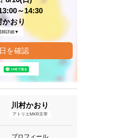
3:00～14:30
村かおり
講師詳細▼
日を確認
川村かおり
アトリエMKR主宰
プロフィール