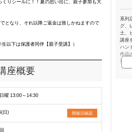
っくりシールに！！夏の思い出に、親子参加も大
系列
までとなり、それ以降ご返金は致しかねますので
グ、
土、
講座
年生以下は保護者同伴【親子受講】）
ハン
作品
掛けて
講座概要
エMK
資格
銀粘
カー
日曜 13:00～14:30
T's 
6(日)
開催日確認
1回