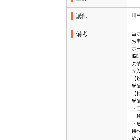
講師
川
備考
当ホ
お
ホ
欄
の
☆
【
受
【
受
・
・
・
持
箱