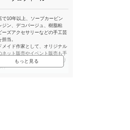
店で10年以上、ソープカービン
レジン、デコパージュ、樹脂粘
ビーズアクセサリーなどの手工芸
を担当。
ドメイド作家として、オリジナル
のネット販売やイベント販売も手
います。（Tenshi-box、アトリ
R）
：
土技能認定士
ビング教室ブルー 認定講師
carving club 認定講師