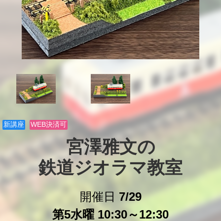
新講座
WEB決済可
宮澤雅文の

鉄道ジオラマ教室
開催日
7/29
第5水曜 10:30～12:30