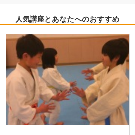
2018年 TVチャンピオン極 ペーパークラフト王選手権
（BSテレ東）ファイナル進出
2019年 作品展開催（長屋門公園 蔵ギャラリー）
2021年 「バチカン 秘密の宮殿」制作協力 NHK BSプ
レミアム