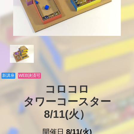
新講座
WEB決済可
コロコロ

タワーコースター

8/11(火）
開催日
8/11(火)