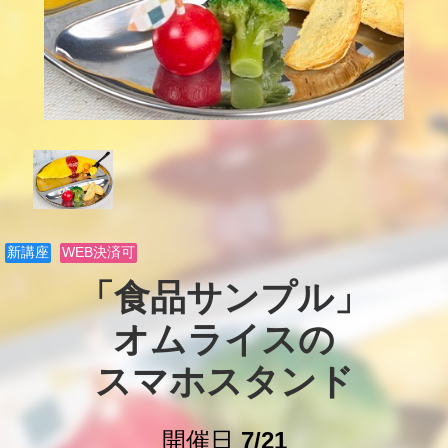
新講座
WEB決済可
「食品サンプル」

オムライスの

スマホスタンド
開催日
7/21