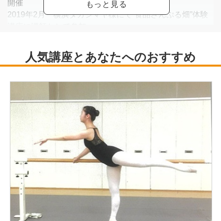
開催
2019年2月 横浜タカシマヤ様にて”食品さんぷる畑”体験
講座に講師として参加
2019年7月 セブンカルチャー（綾瀬店・亀有店・西新井
店）にて1ｄａｙ講座開講
2022年8月 セブンカルチャー（久喜店）にて1ｄａｙ講
座開講