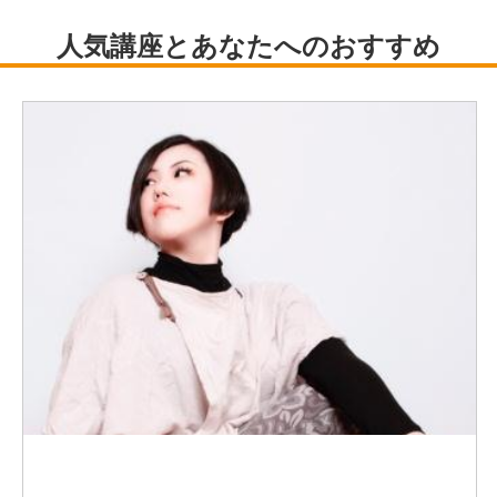
れ、毎日を心地よく過ごせるようになってきます。
セルフ腸もみのほか、腸活エクササイズや呼吸法、日常生
活における立ち方や座り方、腸がよろこぶ食事のポイント
などもご紹介。
ゆったりとした動きが中心なので、運動が苦手な方でも安
心してご参加いただけます。
これまで1万人以上の施術経験をもつ講師が、質問にもお
答えしながら丁寧に進めます。
お腹から全身を整え、季節に負けない身体づくりをはじめ
ませんか。