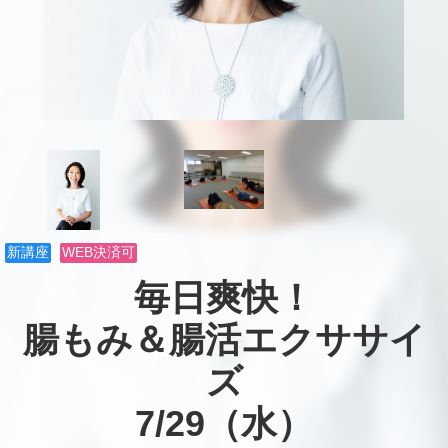
新講座
WEB決済可
毎日爽快！

腸もみ＆腸活エクササイ
ズ

7/29（水）