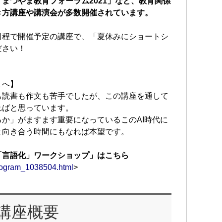
まつやま教育フォーラム2021」など、教育関係
き方講座や講演会が多数開催されています。
日程で開催予定の講座で、「夏休みにショートシ
ださい！
まへ】
も読書も作文も苦手でしたが、この講座を通して
ればと思っています。
か」がますます重要になっているこのAI時代に
と向き合う時間にもなれば本望です。
「言語化」ワークショップ」はこちら
/program_1038504.html
>
講座概要