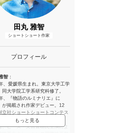
田丸 雅智
ショートショート作家
プロフィール
雅智
：
87年、愛媛県生まれ。東京大学工学
、同大学院工学系研究科修了。
11年、『物語のルミナリエ』に
」が掲載され作家デビュー。12
樹立社ショートショートコンテス
「海酒」が最優秀賞受賞。「海
は、ピース・又吉直樹氏主演によ