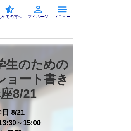
初めての方へ
マイページ
メニュー
学生のための
ショート書き
座8/21
催日
8/21
3:30～15:00