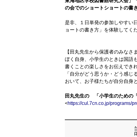
東海地区学校図書館研究大会」「
の会でのショートショートの書
是非、１日単発の参加しやすい
ョートの書き方」を体験してく
【田丸先生から保護者のみなさ
ぼく自身、小学生のときは国語
書くことの楽しさをお伝えでき
「自分がどう思うか・どう感じる
おいて、お子様たちが自分自身
田丸先生の 「小学生のための
<
https://cul.7cn.co.jp/programs