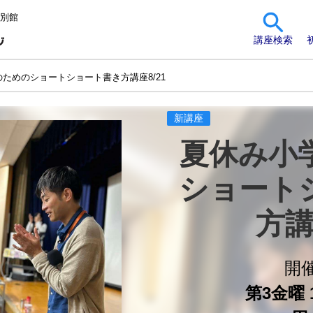
 別館
講座検索
ためのショートショート書き方講座8/21
新講座
夏休み小
ショート
方講
開
第3金曜 1