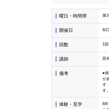
曜日・時間帯
第3
開催日
8/2
回数
1回
講師
田
備考
●
が
す
す
体験・見学
8