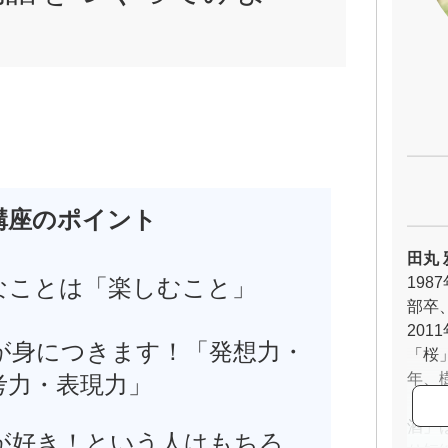
講座のポイント
田丸 
なことは「楽しむこと」
19
部卒
20
が身につきます！「発想力・
「桜
年、
考力・表現力」
トで
酒」
が好き！という人はもちろ