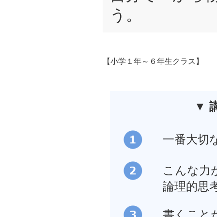
う。
【小学１年～６年生クラス】
▼ 
一番大切
こんな力
論理的思
書くこと