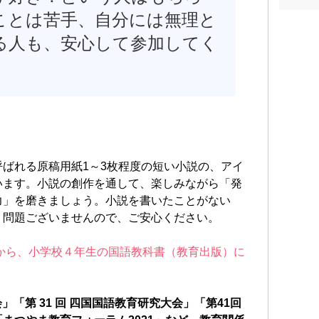
り短
ことは苦手、自分には無理と
など
など
る人も、安心して参加してく
全国
講座
ョー
る。
ら小
版）
生の
ばれる原稿用紙1～3枚程度の短い小説の、アイ
品が
います。小説の創作を通して、楽しみながら「発
サイ
力」を磨きましょう。小説を書いたことがない
を立
く問題ございませんので、ご安心ください。
る。
パニ
度から、小学校４年生の国語教科書（教育出版）に
「情
達人
田丸
」「第 31 回 四国国語教育研究大会」「第41回
https