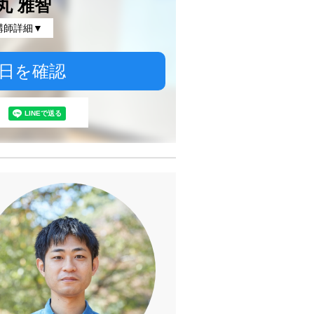
丸 雅智
講師詳細▼
日を確認