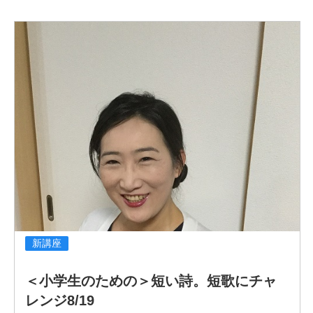
版）に小説作品が掲載。17年には400字作品の投稿サイト
「ショートショートガーデン」を立ち上げ、さらなる普及
に努めている。著書に『海色の壜』『おとぎカンパニー』
など多数。メディア出演に「情熱大陸」「SWITCHインタ
ビュー達人達」など多数。
田丸雅智 公式サイト：https://masatomotamaru.com/