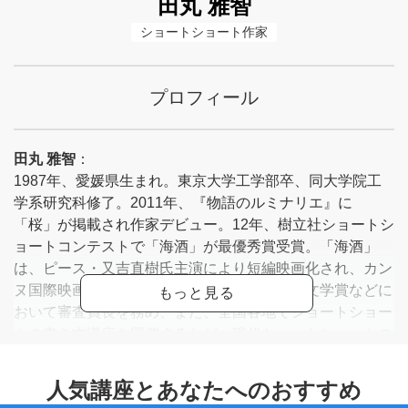
田丸 雅智
ショートショート作家
プロフィール
田丸 雅智
：
1987年、愛媛県生まれ。東京大学工学部卒、同大学院工
学系研究科修了。2011年、『物語のルミナリエ』に
「桜」が掲載され作家デビュー。12年、樹立社ショートシ
ョートコンテストで「海酒」が最優秀賞受賞。「海酒」
は、ピース・又吉直樹氏主演により短編映画化され、カン
ヌ国際映画祭などで上映された。坊っちゃん文学賞などに
おいて審査員長を務め、また、全国各地でショートショー
トの書き方講座を開催するなど、現代ショートショートの
旗手として幅広く活動している。書き方講座の内容は、
2020年度から小学４年生の国語教科書（教育出版）に採
用。2021年度からは中学１年生の国語教科書（教育出