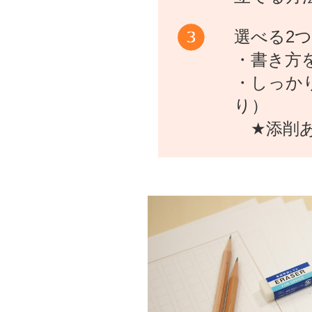
選べる2
・書き方
・しっか
り）
★添削あ