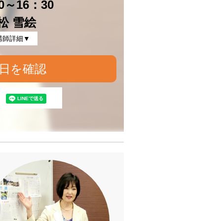
0～16：30
松 雪絵
講師詳細▼
日を確認