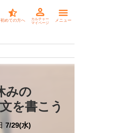
カルチャー
初めての方へ
メニュー
マイページ
休みの

文を書こう
日
7/29(水)