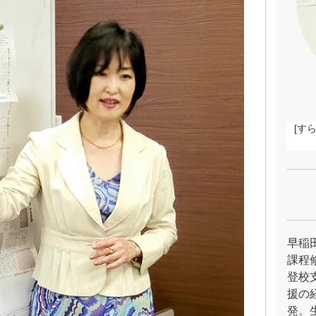
[す
早稲
課程
登校
援の
発。