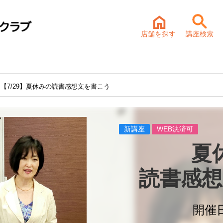
店舗を探す
講座検索
 【7/29】夏休みの読書感想文を書こう
新講座
WEB決済可
夏
読書感想
開催