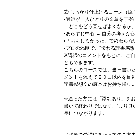
② しっかり仕上げるコース（添
•講師が一人ひとりの文章を丁寧
「どこをどう直せばよくなるか
•あらすじ中心 → 自分の考えが
•「おもしろかった」で終わらな
•プロの添削で、“伝わる読書感想
※講師のコメントをもとに、ご
ともできます。
こちらのコースでは、当日書い
メントを添えて２０日以内を目
読書感想文の原本はお持ち帰り
__________________________
☆迷った方には「添削あり」を
書いて終わりではなく、“より良
長につながります。
〈講座ご受講にあたってのご案