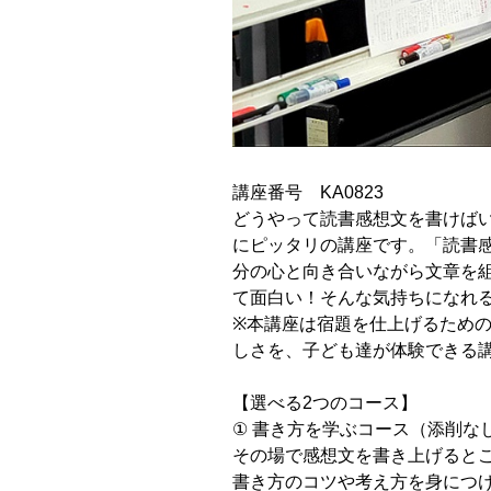
講座番号 KA0823
どうやって読書感想文を書けば
にピッタリの講座です。「読書
分の心と向き合いながら文章を
て面白い！そんな気持ちになれ
※本講座は宿題を仕上げるため
しさを、子ども達が体験できる
【選べる2つのコース】
① 書き方を学ぶコース（添削な
その場で感想文を書き上げると
書き方のコツや考え方を身につ