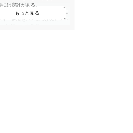
導には定評がある。
ルート転職エッセイコンテストに
セイ「逆境をバネにつかんだチャ
」がグランプリ受賞。