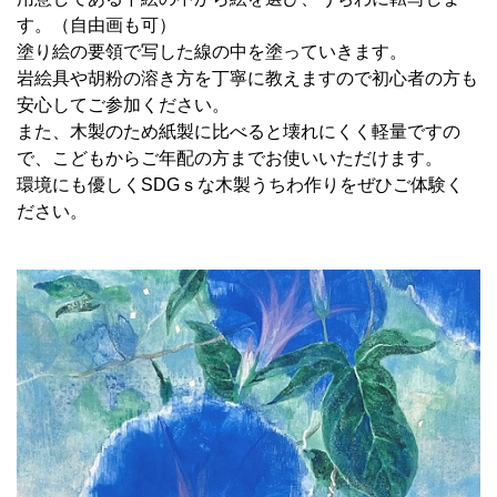
す。（自由画も可）
塗り絵の要領で写した線の中を塗っていきます。
岩絵具や胡粉の溶き方を丁寧に教えますので初心者の方も
安心してご参加ください。
また、木製のため紙製に比べると壊れにくく軽量ですの
で、こどもからご年配の方までお使いいただけます。
環境にも優しくSDGｓな木製うちわ作りをぜひご体験く
ださい。