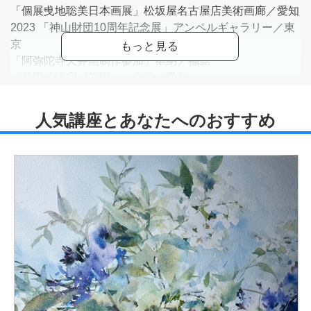
「個展曵地聡美日本画展」松坂屋名古屋店美術画廊／愛知
2023 「神山財団10周年記念展」アンペルギャラリー／東
京
「阿弥陀寺天井画制作参加」奉納／福島
「植田八幡宮『龍図』」奉納／愛知
2022 「個展曵地聡美聡美日本画展」松坂屋上野店／東京
「個展曵地聡美日本画展」福屋本店／広島
「東京藝術大学大学院日本画第三研究室修了生有志展【参
研展】」松坂屋上
野店／東京
〈賞歴〉
2016 修了制作 国宝伴大納言絵巻現状模写 買い上げ
「有芽の会」 日本更生保護女性連盟会長賞
「神山財団芸術支援プログラム 第2回卒業成果展」理事長
賞
2014 「碧い石見の芸術祭全国美術大学奨学日本画大賞
展」奨励賞
「第二回小泉淳作記念 鎌倉芸術祭日本画公募展」東大寺
賞