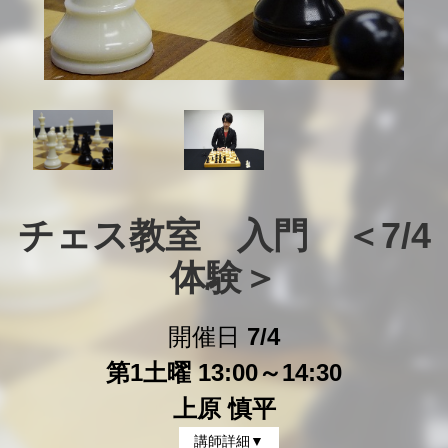
チェス教室　入門　＜7/4
体験＞
開催日
7/4
第1土曜 13:00～14:30
上原 慎平
講師詳細▼