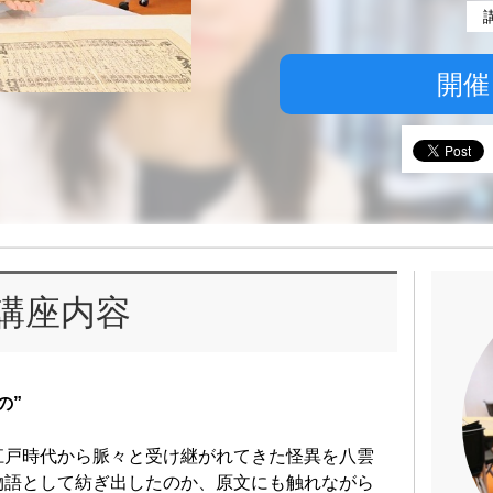
開催
講座内容
の”
江戸時代から脈々と受け継がれてきた怪異を八雲
物語として紡ぎ出したのか、原文にも触れながら