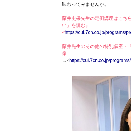
味わってみませんか。
藤井史果先生の定例講座はこち
い」を読む』
<
https://cul.7cn.co.jp/programs
藤井先生のその他の特別講座・
像
→<
https://cul.7cn.co.jp/progra