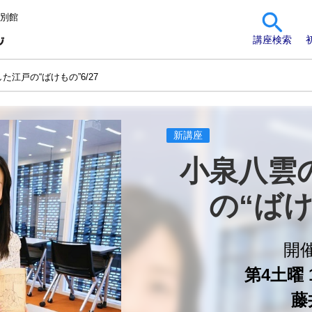
 別館
講座検索
た江戸の“ばけもの”6/27
新講座
小泉八雲
の“ばけ
開
第4土曜 1
藤