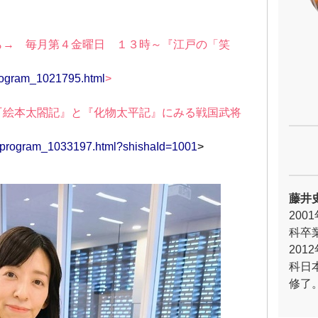
ら→ 毎月第４金曜日 １３時～『江戸の「笑
/program_1021795.html
>
『絵本太閤記』と『化物太平記』にみる戦国武将
ms/program_1033197.html?shishaId=1001
>
藤井
20
科卒
20
科日
修了