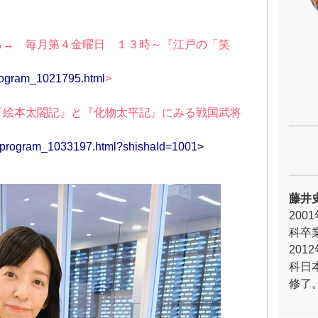
ら→ 毎月第４金曜日 １３時～『江戸の「笑
/program_1021795.html
>
『絵本太閤記』と『化物太平記』にみる戦国武将
ms/program_1033197.html?shishaId=1001
>
藤井
20
科卒
20
科日
修了