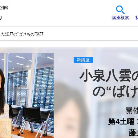
 別館
講座検索
た江戸の“ばけもの”6/27
新講座
小泉八雲
の“ばけ
開
第4土曜 1
藤