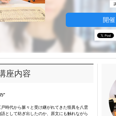
開催
講座内容
の”
江戸時代から脈々と受け継がれてきた怪異を八雲
物語として紡ぎ出したのか、原文にも触れながら