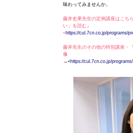
味わってみませんか。
藤井史果先生の定例講座はこち
い」を読む』
<
https://cul.7cn.co.jp/programs
藤井先生のその他の特別講座・
像
→<
https://cul.7cn.co.jp/progra