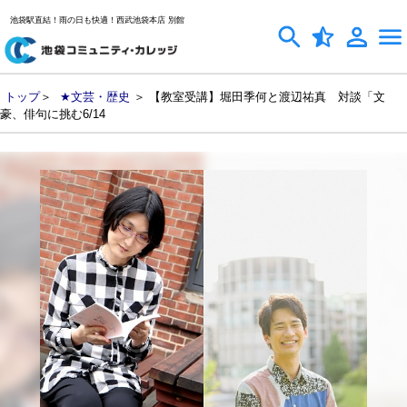
池袋駅直結！雨の日も快適！西武池袋本店 別館
トップ
＞
★文芸・歴史
＞ 【教室受講】堀田季何と渡辺祐真 対談「文
豪、俳句に挑む6/14