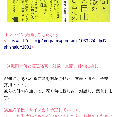
オンライン受講はこちらから
<
https://cul.7cn.co.jp/programs/program_1033224.html?
shishaId=1001
>
〈●堀田季何と渡辺祐真 対談「文豪、俳句に挑む」
俳句にもあふれる才能を開花させた、文豪・漱石、子規、
芥川・・・。
彼らの俳句を通して、深く句に親しみ、対談し、鑑賞しま
す。
講座終了後、サイン会を予定しています。
すでにお手持ちのものがございましたら、お持ちください