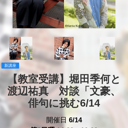
新講座
【教室受講】堀田季何と
渡辺祐真　対談「文豪、
俳句に挑む6/14
開催日
6/14