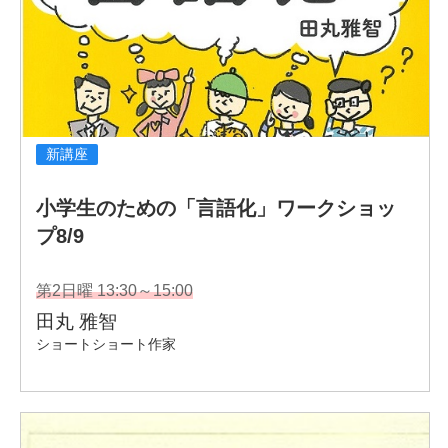
渡辺 祐真（ワタナベスケザネ）
：
1992年生まれ。東京都出身。
東京のゲーム会社でシナリオライターとして勤務する傍
ら、2021年から文筆家、書評家、書評系YouTuberとして
活動。テレビやラジオなどの各種メディア出演、トークイ
ベント、書店でのブックフェア、企業での講演会なども手
掛ける。
毎日新聞文芸時評担当(2022年4月～)。
著書に『物語のカギ』（笠間書院）。編著に『季刊アンソ
ロジスト』（田畑書店）。連載に『スピン/spin』（河出書
房新社）、「純喫茶で名文を」(ポータルサイト「ケムー
ル」)など。著作に「本棚がイギリスの麦畑に思えたと
き」（幻冬舎plus）、「俵万智の全歌集を「徹底的に読
む」」(『短歌研究2021年6月号』) 、「「推し」て、知る
べし―三溪・原富太郎に学ぶ「推し」の美学」（『月刊経
団連 2021年10月号』）。文庫の解説、書評も多数。