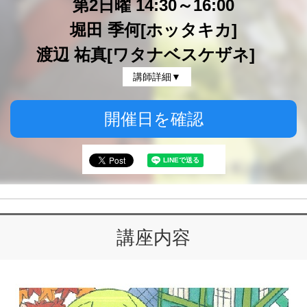
第2日曜 14:30～16:00
堀田 季何[ホッタキカ]
渡辺 祐真[ワタナベスケザネ]
講師詳細▼
開催日を確認
講座内容