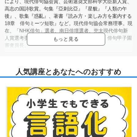
により、現代俳句協会賞、芸術選奨文部科学大臣新人賞、
高志の国詩歌賞。句集『亞刺比亞』『星貌』『人類の午
後』、歌集『惑亂』、著書『読み方・楽しみ方を案内する
18章 俳句ミーツ短歌』など。現代俳句協会常務理事。現
在、「NHK俳句」選者、南日俳壇選者、兜太現代俳句新
人賞選考委員、全国俳誌協会新人賞選考委員、俳句甲子園
審査員長。
【代表句】
人間を乗り継いでゆく神の旅
息白く唄ふガス室までの距離
戦争と戦争の間の朧かな
【代表歌】
疵口の癒着のごとき繋がりをたもちて母と道歩くなり
ぬばたまの黒酢酢豚を切り分けて闇さらに濃く一家団欒
人間をやめよと言はれあつさりと辞めたる晩はそよぐほか
なく