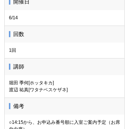
開催日
6/14
回数
1回
講師
堀田 季何[ホッタキカ]
渡辺 祐真[ワタナベスケザネ]
備考
○14:15から、お申込み番号順に入室ご案内予定（お席