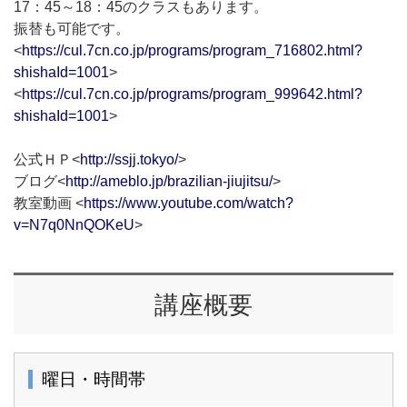
17：45～18：45のクラスもあります。
振替も可能です。
<
https://cul.7cn.co.jp/programs/program_716802.html?
shishaId=1001
>
<
https://cul.7cn.co.jp/programs/program_999642.html?
shishaId=1001
>
公式ＨＰ<
http://ssjj.tokyo/
>
ブログ<
http://ameblo.jp/brazilian-jiujitsu/
>
教室動画 <
https://www.youtube.com/watch?
v=N7q0NnQOKeU
>
講座概要
曜日・時間帯