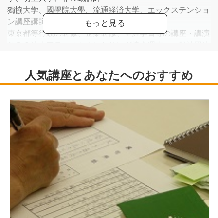
獨協大学、國學院大學、流通経済大学、エックステンショ
ン講座講師
東京都等行政の研修、企業研修、生涯学習等の講座・講演
ＮＰＯ法人アティスカウンセリング協会理事、一般社団法
人国際プレゼンテーション協会理事
仕事に活かす 困ったときのとっさの一言（単著）、聡明
な女性は仕事上手、企業マネ時メント論（共著）等
その他指導内容 対人コミュニケーション（話し方） 傾
聴（聞き方） 面接指導（就活・検定）