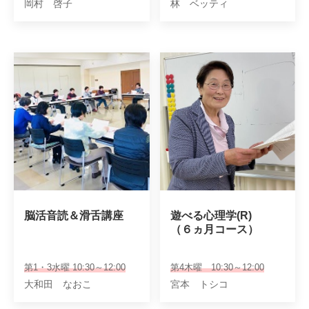
岡村 啓子
林 ベッティ
脳活音読＆滑舌講座
遊べる心理学(R)

（６ヵ月コース）
第1・3水曜 10:30～12:00
第4木曜 10:30～12:00
大和田 なおこ
宮本 トシコ