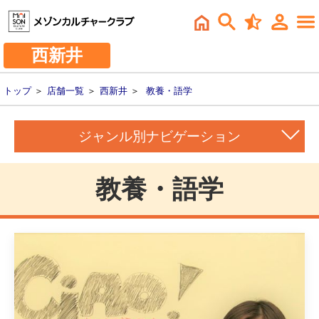
西新井
トップ
＞
店舗一覧
＞
西新井
＞
教養・語学
ジャンル別ナビゲーション
教養・語学