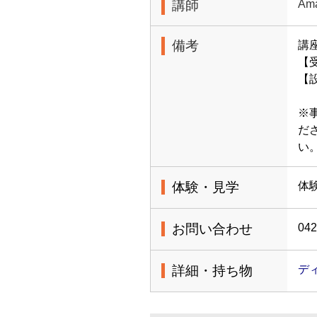
講師
Am
備考
講
【受
【
※
だ
体験・見学
体
お問い合わせ
042
詳細・持ち物
デ