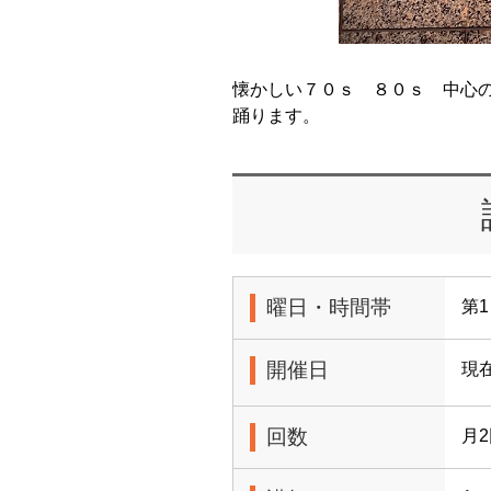
懐かしい７０ｓ ８０ｓ 中心
踊ります。
曜日・時間帯
第1
開催日
現
回数
月