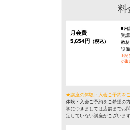
料
■内
月会費
受講
5,654円
（税込）
教材
設備
上記
が生
★講座の体験・入会ご予約を
体験・入会ご予約をご希望の
学につきましては店舗までお
定していない講座がございま