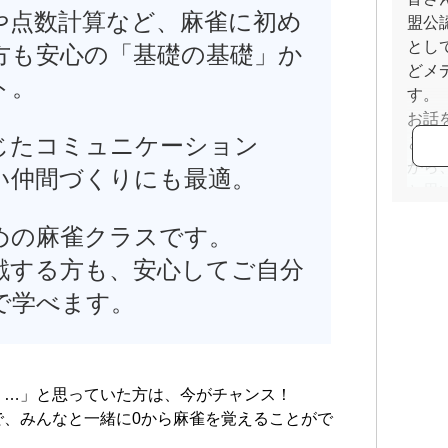
や点数計算など、麻雀に初め
盟公
とし
方も安心の「基礎の基礎」か
どメ
ト。
す。
お話
じたコミュニケーション
と楽
がら
い仲間づくりにも最適。
と思
「楽
めの麻雀クラスです。
お気
戦する方も、安心してご自分
で学べます。
う…」と思っていた方は、今がチャンス！
で、みんなと一緒に0から麻雀を覚えることがで