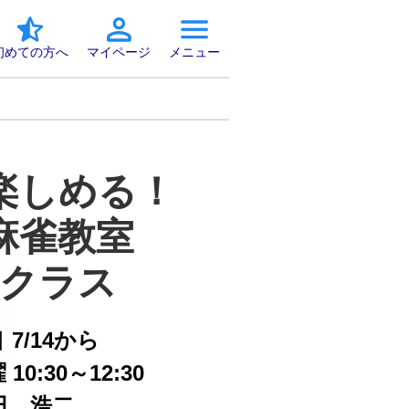
初めての方へ
マイページ
メニュー
楽しめる！

麻雀教室　

クラス
日
7/14から
10:30～12:30
田 浩二