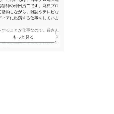
認講師の仲田浩二です。麻雀プロ
て活動しながら、雑誌やテレビな
ディアに出演する仕事をしていま
をすることが仕事なので、皆さん
しくコミュニケーションを取りな
、麻雀の面白さを伝えて行きたい
います。
しさ」を一番に頑張りますので、
軽にお申し込みください！