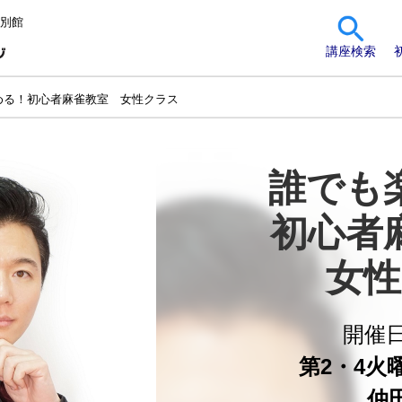
 別館
講座検索
める！初心者麻雀教室 女性クラス
誰でも
初心者
女性
開催
第2・4火曜 
仲