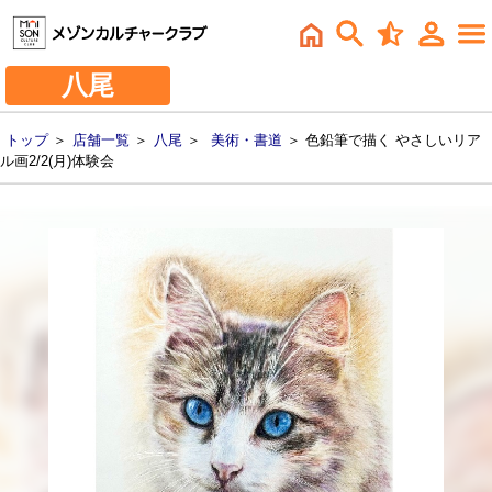
八尾
トップ
＞
店舗一覧
＞
八尾
＞
美術・書道
＞ 色鉛筆で描く やさしいリア
ル画2/2(月)体験会