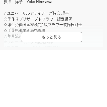
廣澤 洋子 Yoko Hirosawa
☆ユニバーサルデザイナーズ協会 理事
☆手作りプリザーブドフラワー認定講師
☆厚生労働省国家検定1級フラワー装飾技能士
☆千葉県職業訓練指導員
☆草月流師範
☆フルードゥグラス認定講師
☆フラワーハーバリウム認定講師
☆ナチュラルドライアレンジメント認定講師
☆ソラフラワー協会認定講師
☆Very Smile 主宰 <
https://verysmile.my.canva.site/
>
生花から作るプリザーブドフラワーの世界に魅了され、
UDSの指導者として、スクールでのレッスンを中心に手
作りプリザーブドフラワーの普及を推進しています。花以
外の野菜、パン、サボテンなど、見たことのないようなプ
リザーブドフラワーを作る楽しさをお伝えしたく、新しい
素材にチャレンジしています。