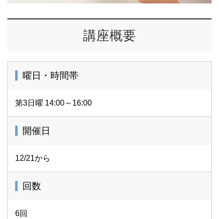
６単位12レッスンございま
す。
講座概要
曜日・時間帯
監修者 長井睦美：
一般社団法人ユニバーサルデザ
第3日曜 14:00～16:00
イナーズ協会代表理事。ブティ
ック社より『手作りプリザーブ
開催日
ドフラワー』星雲社より『プリ
12/21から
ザーブドフラワーのすべて』
〈https://u-ds.jp/
回数
6回