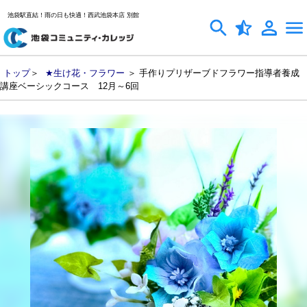
池袋駅直結！雨の日も快適！西武池袋本店 別館
トップ
＞
★生け花・フラワー
＞ 手作りプリザーブドフラワー指導者養成
講座ベーシックコース 12月～6回