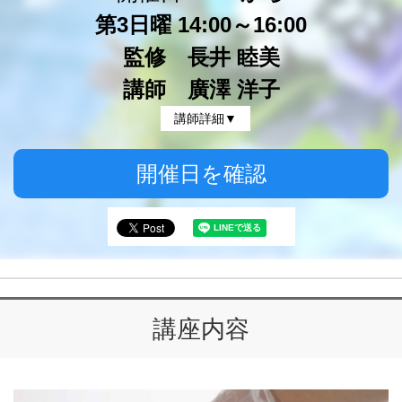
第3日曜 14:00～16:00
監修 長井 睦美
講師 廣澤 洋子
講師詳細▼
開催日を確認
講座内容