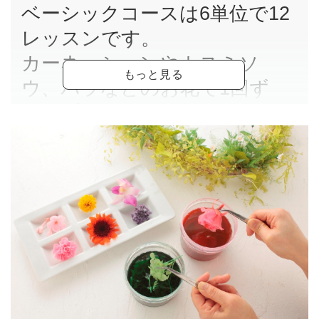
ベーシックコースは6単位で12
レッスンです。
カーネーションやカスミソ
ウ、バラなどのお花で1回ず
つ、プリザーブド加工しそれを
アレンジメントに仕上げてい
きます。
こちらは全12回のうちの6回分
（半数回分）のお申込みページ
です。
ベーシックコースを終了した後
はアドバンスコースが同じく