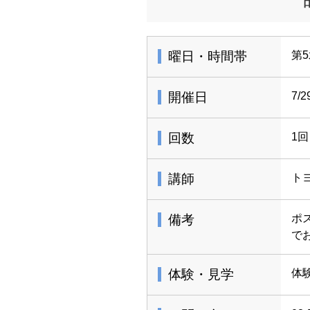
曜日・時間帯
第5
開催日
7/2
回数
1回
講師
ト
備考
ポ
で
体験・見学
体